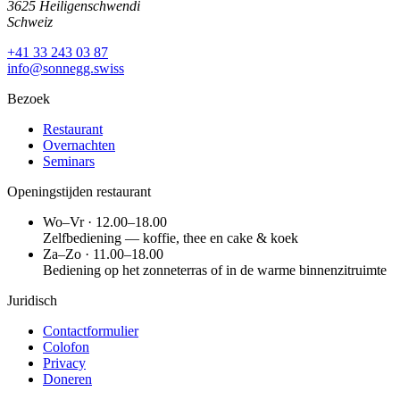
3625 Heiligenschwendi
Schweiz
+41 33 243 03 87
info@sonnegg.swiss
Bezoek
Restaurant
Overnachten
Seminars
Openingstijden restaurant
Wo–Vr · 12.00–18.00
Zelfbediening — koffie, thee en cake & koek
Za–Zo · 11.00–18.00
Bediening op het zonneterras of in de warme binnenzitruimte
Juridisch
Contactformulier
Colofon
Privacy
Doneren