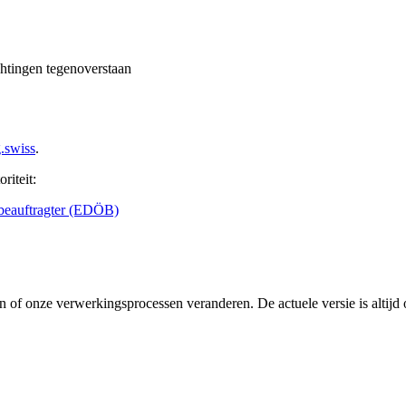
chtingen tegenoverstaan
.swiss
.
riteit:
sbeauftragter (EDÖB)
of onze verwerkingsprocessen veranderen. De actuele versie is altijd 