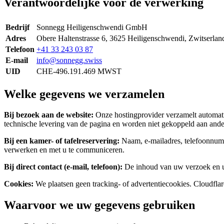
Verantwoordelijke voor de verwerking
Bedrijf
Sonnegg Heiligenschwendi GmbH
Adres
Obere Haltenstrasse 6, 3625 Heiligenschwendi, Zwitserlan
Telefoon
+41 33 243 03 87
E-mail
info@sonnegg.swiss
UID
CHE-496.191.469 MWST
Welke gegevens we verzamelen
Bij bezoek aan de website:
Onze hostingprovider verzamelt automati
technische levering van de pagina en worden niet gekoppeld aan and
Bij een kamer- of tafelreservering:
Naam, e-mailadres, telefoonnumme
verwerken en met u te communiceren.
Bij direct contact (e-mail, telefoon):
De inhoud van uw verzoek en uw 
Cookies:
We plaatsen geen tracking- of advertentiecookies. Cloudfla
Waarvoor we uw gegevens gebruiken