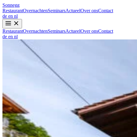
Sonnegg
Restaurant
Overnachten
Seminars
Actueel
Over ons
Contact
de
en
nl
Restaurant
Overnachten
Seminars
Actueel
Over ons
Contact
de
en
nl