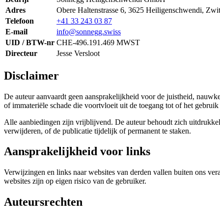
Adres
Obere Haltenstrasse 6, 3625 Heiligenschwendi, Zwit
Telefoon
+41 33 243 03 87
E-mail
info@sonnegg.swiss
UID / BTW-nr
CHE-496.191.469 MWST
Directeur
Jesse Versloot
Disclaimer
De auteur aanvaardt geen aansprakelijkheid voor de juistheid, nauwkeu
of immateriële schade die voortvloeit uit de toegang tot of het gebrui
Alle aanbiedingen zijn vrijblijvend. De auteur behoudt zich uitdrukke
verwijderen, of de publicatie tijdelijk of permanent te staken.
Aansprakelijkheid voor links
Verwijzingen en links naar websites van derden vallen buiten ons ver
websites zijn op eigen risico van de gebruiker.
Auteursrechten