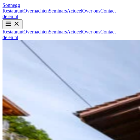
Sonnegg
Restaurant
Overnachten
Seminars
Actueel
Over ons
Contact
de
en
nl
Restaurant
Overnachten
Seminars
Actueel
Over ons
Contact
de
en
nl