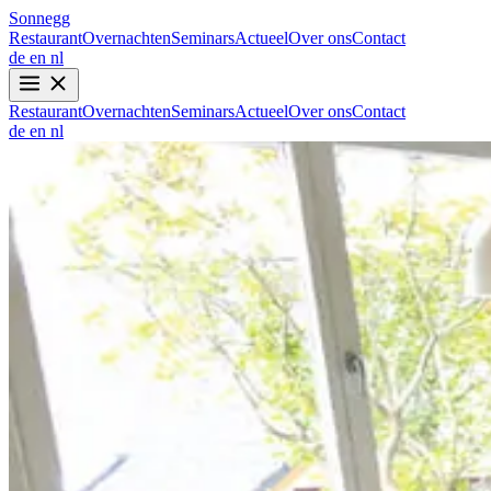
Sonnegg
Restaurant
Overnachten
Seminars
Actueel
Over ons
Contact
de
en
nl
Restaurant
Overnachten
Seminars
Actueel
Over ons
Contact
de
en
nl