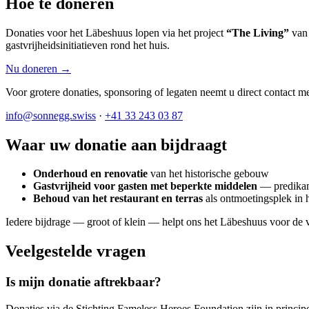
Hoe te doneren
Donaties voor het Läbeshuus lopen via het project
“The Living”
van
gastvrijheidsinitiatieven rond het huis.
Nu doneren →
Voor grotere donaties, sponsoring of legaten neemt u direct contact m
info@sonnegg.swiss
·
+41 33 243 03 87
Waar uw donatie aan bijdraagt
Onderhoud en renovatie
van het historische gebouw
Gastvrijheid voor gasten met beperkte middelen
— predikant
Behoud van het restaurant en terras
als ontmoetingsplek in 
Iedere bijdrage — groot of klein — helpt ons het Läbeshuus voor de 
Veelgestelde vragen
Is mijn donatie aftrekbaar?
Donaties via de Stichting Fameless Heroes Foundation zijn in princip