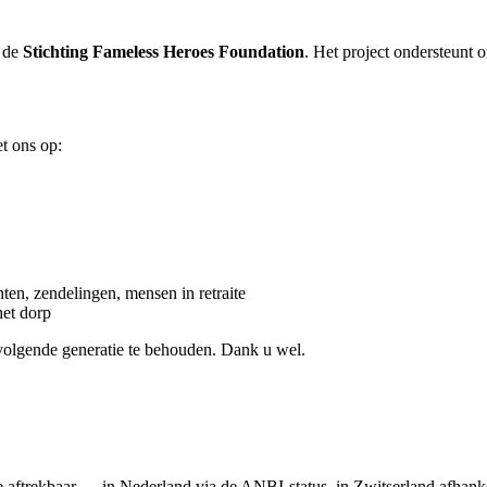
 de
Stichting Fameless Heroes Foundation
. Het project ondersteunt
et ons op:
en, zendelingen, mensen in retraite
het dorp
volgende generatie te behouden. Dank u wel.
e aftrekbaar — in Nederland via de ANBI-status, in Zwitserland afhanke