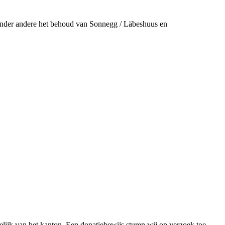
 onder andere het behoud van Sonnegg / Läbeshuus en
lijk van het kanton. Een donatiebewijs sturen wij op verzoek toe.