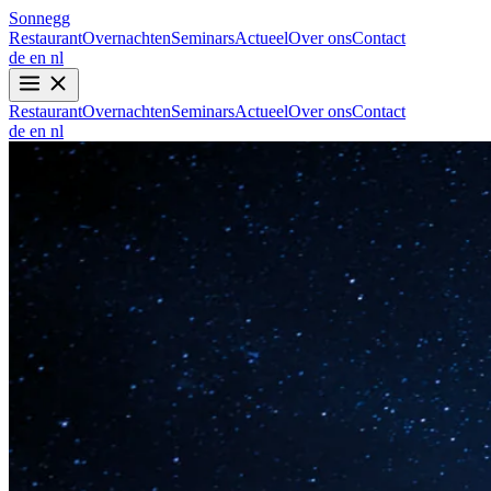
Sonnegg
Restaurant
Overnachten
Seminars
Actueel
Over ons
Contact
de
en
nl
Restaurant
Overnachten
Seminars
Actueel
Over ons
Contact
de
en
nl