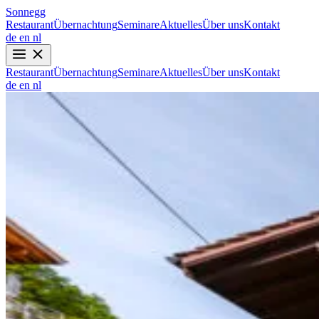
Sonnegg
Restaurant
Übernachtung
Seminare
Aktuelles
Über uns
Kontakt
de
en
nl
Restaurant
Übernachtung
Seminare
Aktuelles
Über uns
Kontakt
de
en
nl