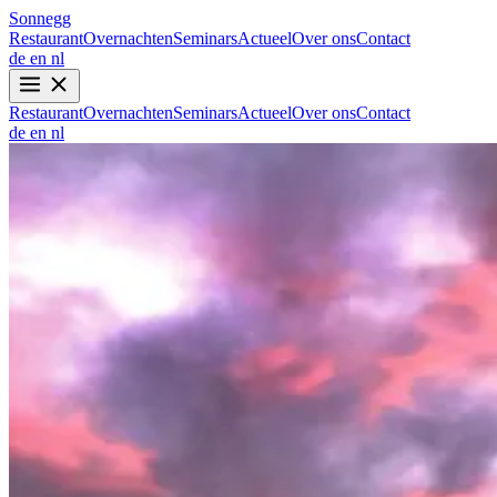
Sonnegg
Restaurant
Overnachten
Seminars
Actueel
Over ons
Contact
de
en
nl
Restaurant
Overnachten
Seminars
Actueel
Over ons
Contact
de
en
nl