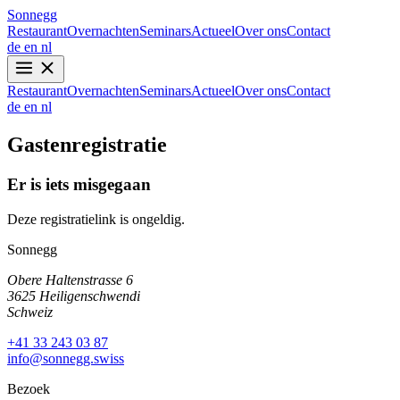
Sonnegg
Restaurant
Overnachten
Seminars
Actueel
Over ons
Contact
de
en
nl
Restaurant
Overnachten
Seminars
Actueel
Over ons
Contact
de
en
nl
Gastenregistratie
Er is iets misgegaan
Deze registratielink is ongeldig.
Sonnegg
Obere Haltenstrasse 6
3625 Heiligenschwendi
Schweiz
+41 33 243 03 87
info@sonnegg.swiss
Bezoek