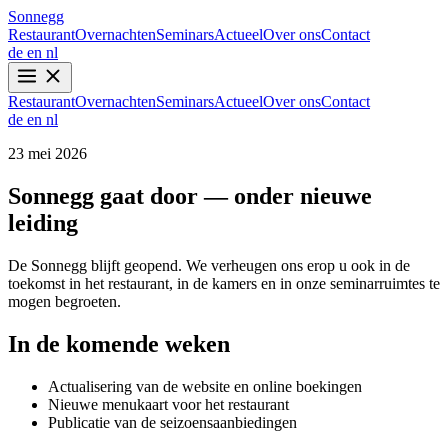
Sonnegg
Restaurant
Overnachten
Seminars
Actueel
Over ons
Contact
de
en
nl
Restaurant
Overnachten
Seminars
Actueel
Over ons
Contact
de
en
nl
23 mei 2026
Sonnegg gaat door — onder nieuwe
leiding
De Sonnegg blijft geopend. We verheugen ons erop u ook in de
toekomst in het restaurant, in de kamers en in onze seminarruimtes te
mogen begroeten.
In de komende weken
Actualisering van de website en online boekingen
Nieuwe menukaart voor het restaurant
Publicatie van de seizoensaanbiedingen