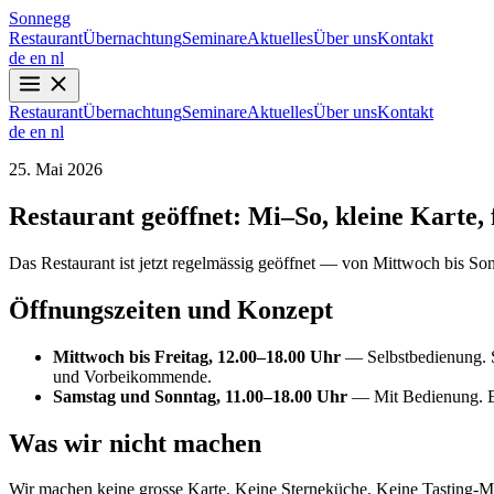
Sonnegg
Restaurant
Übernachtung
Seminare
Aktuelles
Über uns
Kontakt
de
en
nl
Restaurant
Übernachtung
Seminare
Aktuelles
Über uns
Kontakt
de
en
nl
25. Mai 2026
Restaurant geöffnet: Mi–So, kleine Karte, 
Das Restaurant ist jetzt regelmässig geöffnet — von Mittwoch bis Sonn
Öffnungszeiten und Konzept
Mittwoch bis Freitag, 12.00–18.00 Uhr
— Selbstbedienung. S
und Vorbeikommende.
Samstag und Sonntag, 11.00–18.00 Uhr
— Mit Bedienung. Et
Was wir nicht machen
Wir machen keine grosse Karte. Keine Sterneküche. Keine Tasting-M